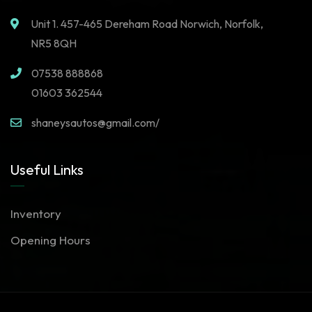
Unit 1. 457-465 Dereham Road Norwich, Norfolk,
NR5 8QH
07538 888868
01603 362544
shaneysautos@gmail.com/
Useful Links
Inventory
Opening Hours